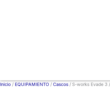
Menú conmutador hamburguesa
Inicio
/
EQUIPAMIENTO
/
Cascos
/ S-works Evade 3 /