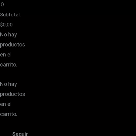
0
producto
producto
producto
prod
prod
pro
Subtotal:
$
0,00
No hay
productos
en el
carrito.
No hay
productos
en el
carrito.
Seguir