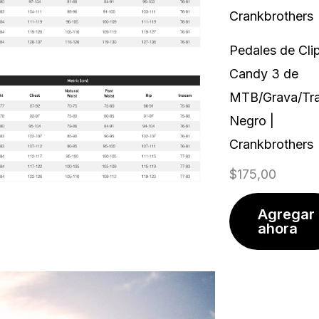
Pedales de Cli
Candy 3 de
MTB/Grava/Tra
Negro |
Crankbrothers
$
175,00
Agregar
ahora