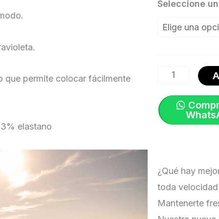
Camiseta
Seleccione una
ómodo.
Trail
Air
avioleta.
Jersey
SS.
A
o que permite colocar fácilmente
Negro
de
Compr
Whats
Hombre
 13% elastano
|
Specialized
cantidad
¿Qué hay mejor
toda velocidad
Mantenerte fre