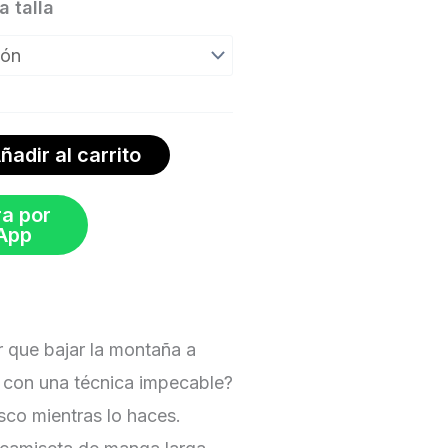
 talla
ñadir al carrito
a por
App
 que bajar la montaña a
 con una técnica impecable?
sco mientras lo haces.