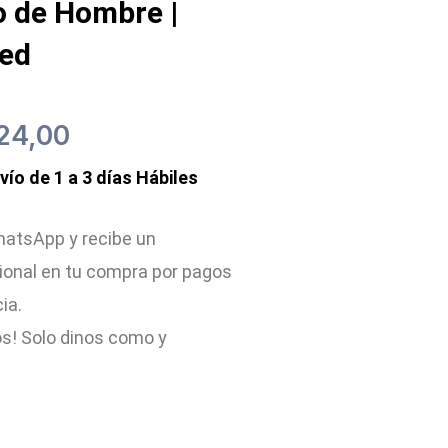
o de Hombre |
zed
El
24,00
nvío de 1 a 3 días Hábiles
recio
precio
iginal
actual
atsApp y recibe un
ional en tu compra por pagos
a:
es:
cia.
90,00.
$24,00.
s! Solo dinos como y