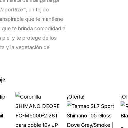
camiseta de manga larga
a VaporRize™, un tejido
ranspirable que te mantiene
z que te brinda comodidad al
 piel y te protege de los
eta y la vegetación del
aje
El
El
Este
¡Oferta!
¡Of
precio
precio
prod
actual
original
tiene
es:
era:
múlti