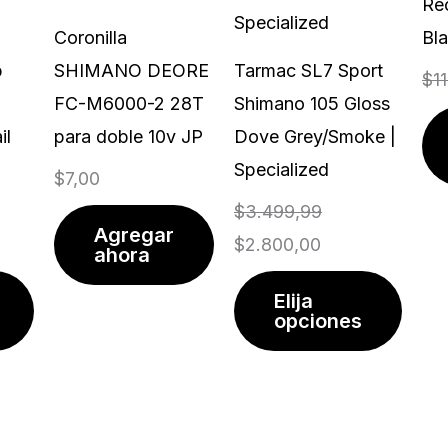
Re
$2.800,00.
$3.499,99.
varia
Coronilla
Bla
Las
p
SHIMANO DEORE
Tarmac SL7 Sport
$
1
opci
FC-M6000-2 28T
Shimano 105 Gloss
se
il
para doble 10v JP
Dove Grey/Smoke |
pued
Specialized
$
7,00
elegir
$
3.499,99
en
Agregar
$
2.800,00
la
ahora
págin
Elija
de
opciones
prod