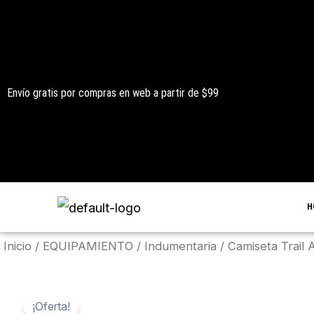
Ir
al
contenido
Envío gratis por compras en web a partir de $99
H
Inicio
/
EQUIPAMIENTO
/
Indumentaria
/ Camiseta Trail 
¡Oferta!