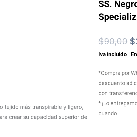
SS. Negr
Speciali
El
$
90,00
$
Iva incluido | E
p
or
*Compra por Wh
descuento adic
er
con transferen
$
* ¡Lo entregamo
 tejido más transpirable y ligero,
cuando.
para crear su capacidad superior de