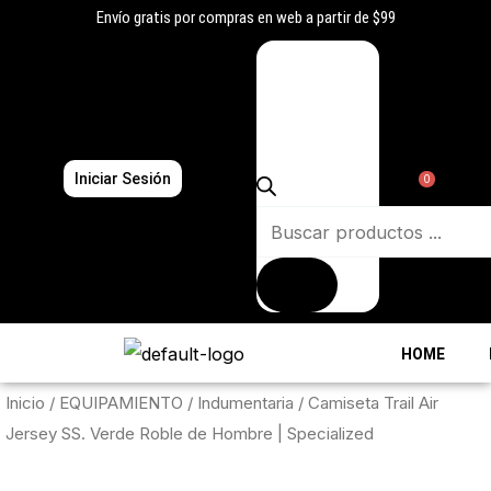
Ir
Envío gratis por compras en web a partir de $99
al
Búsqueda
contenido
de
productos
Iniciar Sesión
0
HOME
Inicio
/
EQUIPAMIENTO
/
Indumentaria
/ Camiseta Trail Air
Jersey SS. Verde Roble de Hombre | Specialized