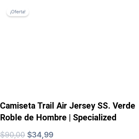
¡Oferta!
Camiseta Trail Air Jersey SS. Verde
Roble de Hombre | Specialized
El
El
$
90,00
$
34,99