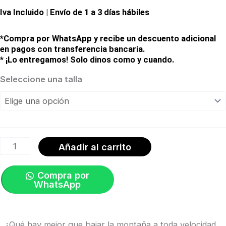
Iva Incluido | Envío de 1 a 3 días hábiles
precio
precio
original
actual
*Compra por WhatsApp y recibe un descuento adicional
en pagos con transferencia bancaria.
era:
es:
* ¡Lo entregamos! Solo dinos como y cuando.
Camiseta
Seleccione una talla
$90,00.
$34,99.
Trail
Air
Jersey
SS.
Añadir al carrito
Verde
Roble
Compra por
WhatsApp
de
Hombre
|
¿Qué hay mejor que bajar la montaña a toda velocidad