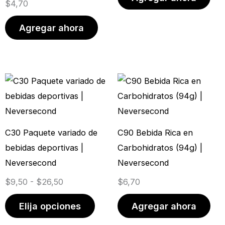
$
4,70
Agregar ahora
Rango
Este
de
producto
precios:
tiene
desde
múltiples
C30 Paquete variado de
C90 Bebida Rica en
$9,50
variantes.
bebidas deportivas |
Carbohidratos (94g) |
hasta
Las
Neversecond
Neversecond
$26,50
opciones
$
9,50
-
$
26,50
$
6,70
se
pueden
Elija opciones
Agregar ahora
elegir