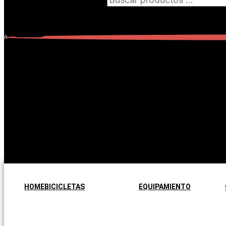
0
Carrito
0
Subtotal:
$
0,00
No hay productos en el carrito.
No hay productos en el carrito.
Seguir comprando
HOME
BICICLETAS
EQUIPAMIENTO