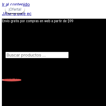
Ir al contenido
¡Oferta!
¡Oferta!
¡Oferta!
¡Oferta!
JAM-B bike ec
Envío gratis por compras en web a partir de $99
Búsqueda
de
productos
Iniciar Sesión
0
Carrito
0