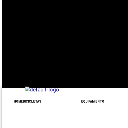
Subtotal:
$
0,00
No hay
productos
en el
carrito.
No hay
productos
en el
carrito.
Seguir
comprando
HOME
BICICLETAS
EQUIPAMIENTO