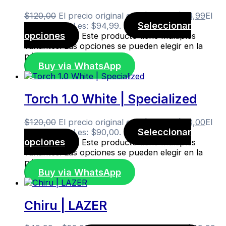
$
120,00
El precio original era: $120,00.
$
94,99
El
Seleccionar
precio actual es: $94,99.
opciones
Este producto tiene múltiples
variantes. Las opciones se pueden elegir en la
página de producto
Buy via WhatsApp
Torch 1.0 White | Specialized
$
120,00
El precio original era: $120,00.
$
90,00
El
Seleccionar
precio actual es: $90,00.
opciones
Este producto tiene múltiples
variantes. Las opciones se pueden elegir en la
página de producto
Buy via WhatsApp
Chiru | LAZER