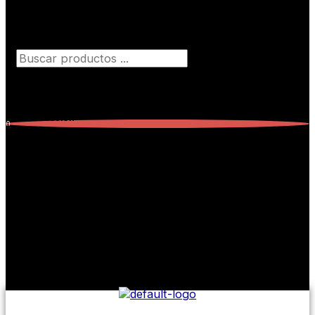
Búsqueda de productos
Iniciar Sesión
0
Carrito
0
Subtotal:
$
0,00
No hay productos en el carrito.
No hay productos en el carrito.
Seguir comprando