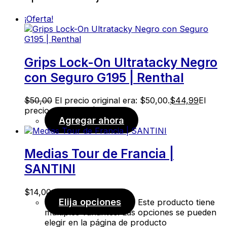
¡Oferta!
Grips Lock-On Ultratacky Negro
con Seguro G195 | Renthal
$
50,00
El precio original era: $50,00.
$
44,99
El
precio actual es: $44,99.
Agregar ahora
Medias Tour de Francia |
SANTINI
$
14,00
Elija opciones
Este producto tiene
múltiples variantes. Las opciones se pueden
elegir en la página de producto