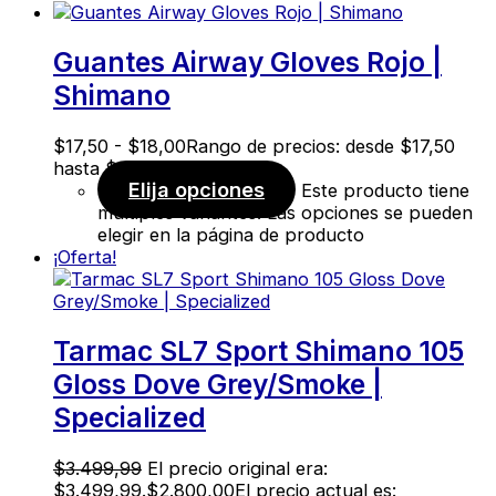
Guantes Airway Gloves Rojo |
Shimano
$
17,50
-
$
18,00
Rango de precios: desde $17,50
hasta $18,00
Elija opciones
Este producto tiene
múltiples variantes. Las opciones se pueden
elegir en la página de producto
¡Oferta!
Tarmac SL7 Sport Shimano 105
Gloss Dove Grey/Smoke |
Specialized
$
3.499,99
El precio original era:
$3.499,99.
$
2.800,00
El precio actual es: