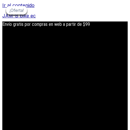
Ir al contenido
¡Oferta!
¡Oferta!
¡Oferta!
¡Oferta!
¡Oferta!
¡Oferta!
JAM-B bike ec
Envío gratis por compras en web a partir de $99