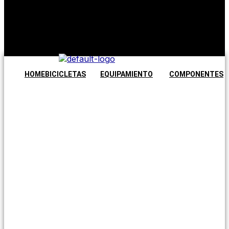
No hay
productos en
el carrito.
Seguir
comprando
HOME
BICICLETAS
EQUIPAMIENTO
COMPONENTES