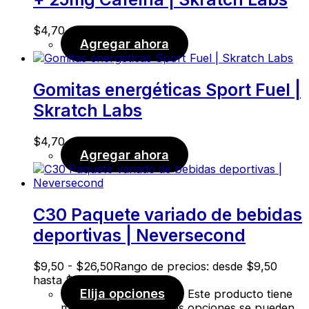
$
4,70
Agregar ahora
Gomitas energéticas Sport Fuel |
Skratch Labs
$
4,70
Agregar ahora
C30 Paquete variado de bebidas
deportivas | Neversecond
$
9,50
-
$
26,50
Rango de precios: desde $9,50
hasta $26,50
Elija opciones
Este producto tiene
múltiples variantes. Las opciones se pueden