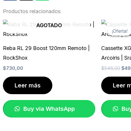
c
s
a
e
t
t
Productos relacionados
b
a
s
El
o
g
a
AGOTADO
prec
¡Oferta!
¡Oferta!
o
r
p
orig
k
a
p
era:
m
$54
Reba RL 29 Boost 120mm Remoto |
Cassette XG
RockShox
Arcoiris | S
$
730,00
$
546,00
$
49
Leer más
Leer 
Buy via WhatsApp
Buy