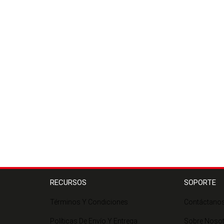
RECURSOS
SOPORTE
Términos Y Condiciones
Contáctano
Políticas De Envío Y Entrega
Sobre Noso