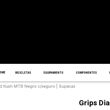
OME
BICICLETAS
EQUIPAMIENTO
COMPONENTES
nd Kush MTB Negro c/seguro | Supacaz
Grips D