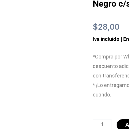
Negro c/
$
28,00
Iva incluido | E
*Compra por Wh
descuento adic
con transferen
* ¡Lo entregamo
cuando.
Grips
A
Diamond