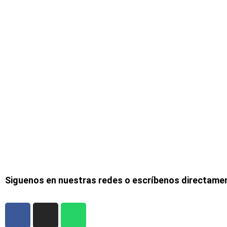
Siguenos en nuestras redes o escríbenos directame
F
I
W
a
n
h