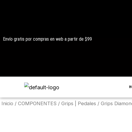
Ir
al
contenido
Envío gratis por compras en web a partir de $99
H
Inicio
/
COMPONENTES
/
Grips | Pedales
/ Grips Diamo