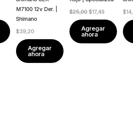
M7100 12v Der. |
$
25,00
$
17,49
$
14
Shimano
Agregar
$
39,20
ahora
Agregar
ahora