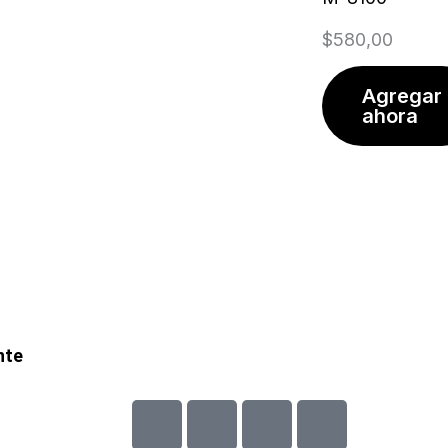
$
580,00
Agregar
ahora
nte
C
C
C
C
c
c
c
c