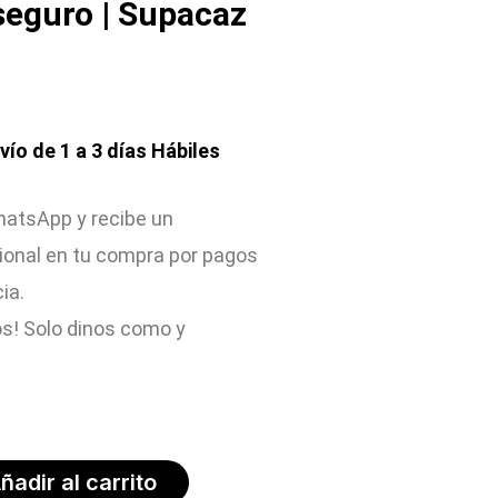
seguro | Supacaz
nvío de 1 a 3 días Hábiles
atsApp y recibe un
ional en tu compra por pagos
cia.
s! Solo dinos como y
ñadir al carrito