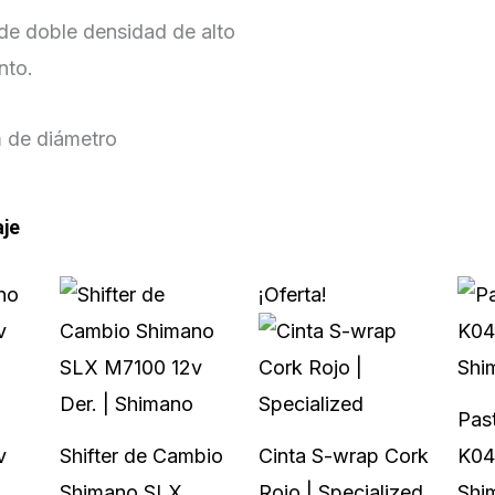
e doble densidad de alto
nto.
 de diámetro
aje
El
El
¡Oferta!
precio
precio
original
actual
era:
es:
o
Past
$25,00.
$17,49.
v
Shifter de Cambio
Cinta S-wrap Cork
K04
Shimano SLX
Rojo | Specialized
Shi