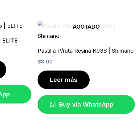
AGOTADO
| ELITE
Pastilla P/ruta Resina K03S | Shimano
$
8,00
Leer más
App
Buy via WhatsApp