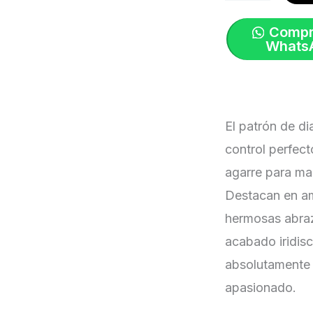
Kush
Compr
MTB
Whats
Negro
c/seguro
|
El patrón de di
Supacaz
control perfect
cantidad
agarre para ma
Destacan en a
hermosas abraz
acabado iridisc
absolutamente i
apasionado.