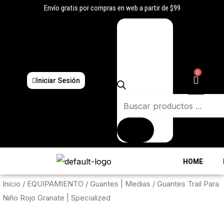
Ir
Envío gratis por compras en web a partir de $99
al
Búsqueda
contenido
de
productos
0
Iniciar Sesión
HOME
Inicio
/
EQUIPAMIENTO
/
Guantes | Medias
/ Guantes Trail Para
Niño Rojo Granate | Specialized