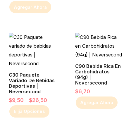
Agregar Ahora
Rango
Este
de
producto
precios:
desde
tiene
$9,50
múltiples
hasta
variantes.
C90 Bebida Rica En
$26,50
Carbohidratos
Las
C30 Paquete
(94g) |
Variado De Bebidas
Neversecond
opciones
Deportivas |
$
6,70
Neversecond
se
$
9,50
-
$
26,50
pueden
Agregar Ahora
elegir
Elija Opciones
en
la