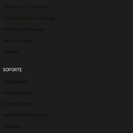
Términos Y Condiciones
Políticas De Envío Y Entrega
Políticas De Privacidad
Retiro en Tienda
Cookies
SOPORTE
Contáctanos
Sobre Nosotros
Compra Y Pago
Política De Devoluciones
Garantías