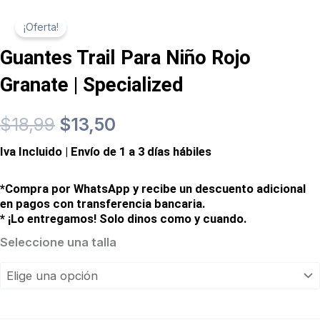
¡Oferta!
Guantes Trail Para Niño Rojo
Granate | Specialized
El
El
$
18,99
$
13,50
Iva Incluido | Envío de 1 a 3 días hábiles
precio
precio
original
actual
*Compra por WhatsApp y recibe un descuento adicional
en pagos con transferencia bancaria.
era:
es:
* ¡Lo entregamos! Solo dinos como y cuando.
Seleccione una talla
Guantes
$18,99.
$13,50.
Trail
Para
Niño