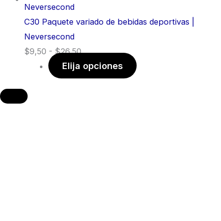
C30 Paquete variado de bebidas deportivas |
Neversecond
$
9,50
-
$
26,50
Elija opciones