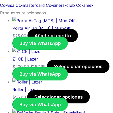
Cc-visa
Cc-mastercard
Cc-diners-club
Cc-amex
Productos relacionados
Porta AirTag (MTB) | Muc-Off
Añadir al carrito
$
25,00
Buy via WhatsApp
Z1 CE | Lazer
Seleccionar opciones
$
200,00
$
167,99
Buy via WhatsApp
Roller | Lazer
Seleccionar opciones
$
56,80
Buy via WhatsApp