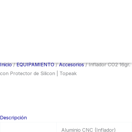
Menú
conmutador
hamburguesa
Inicio
/
EQUIPAMIENTO
/
Accesorios
/ Inflador CO2 16gr.
con Protector de Silicon | Topeak
Descripción
Aluminio CNC (Inflador)