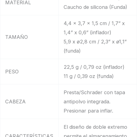
MATERIAL
Caucho de silicona (Funda)
4,4 x 3,7 x 1,5 cm / 1,7” x
1,4” x 0,6” (inflador)
TAMAÑO
5,9 x ø2,8 cm / 2,3” x ø1,1”
(funda)
22,5 g / 0,79 oz (inflador)
PESO
11 g / 0,39 oz (funda)
Presta/Schrader con tapa
CABEZA
antipolvo integrada.
Presionar para inflar.
El diseño de doble extremo
CARACTERÍSTICAS
permite el almacenamiento