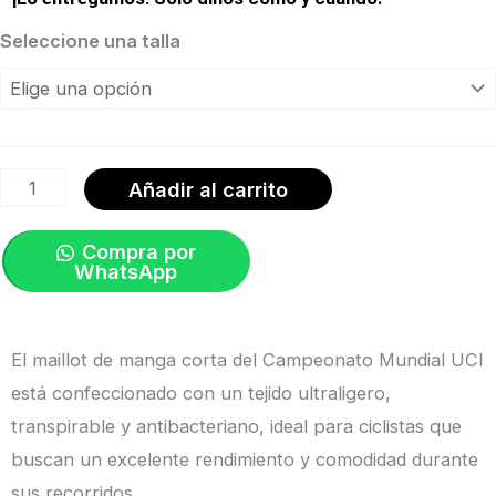
Jersey
Seleccione una talla
UCI
World
Championships
Green
Añadir al carrito
|
Santini
Compra por
WhatsApp
cantidad
El maillot de manga corta del Campeonato Mundial UCI
está confeccionado con un tejido ultraligero,
transpirable y antibacteriano, ideal para ciclistas que
buscan un excelente rendimiento y comodidad durante
sus recorridos.