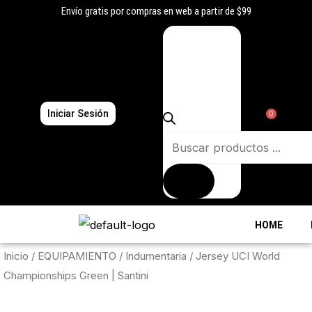
Ir
Envío gratis por compras en web a partir de $99
al
Búsqueda
contenido
de
productos
Iniciar Sesión
0
HOME
Inicio
/
EQUIPAMIENTO
/
Indumentaria
/ Jersey UCI World
Championships Green | Santini