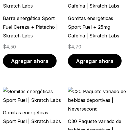
Barra energética Sport
Gomitas energéticas
Fuel Cereza + Pistacho |
Sport Fuel + 25mg
Skratch Labs
Cafeína | Skratch Labs
$
4,50
$
4,70
Agregar ahora
Agregar ahora
Rango
Este
de
prod
precios:
tien
Gomitas energéticas
desde
múlt
Sport Fuel | Skratch Labs
C30 Paquete variado de
$9,50
vari