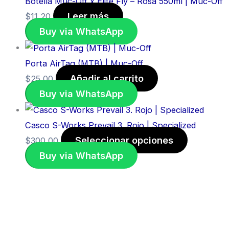
Botella Muc-Off x Elite Fly – Rosa 550ml | Muc-Off
Leer más
$
11,20
Buy via WhatsApp
Porta AirTag (MTB) | Muc-Off
Añadir al carrito
$
25,00
Buy via WhatsApp
Casco S-Works Prevail 3. Rojo | Specialized
Seleccionar opciones
$
300,00
Buy via WhatsApp