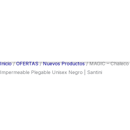
Menú
conmutador
hamburguesa
Inicio
/
OFERTAS
/
Nuevos Productos
/ MAGIC – Chaleco
Impermeable Plegable Unisex Negro | Santini