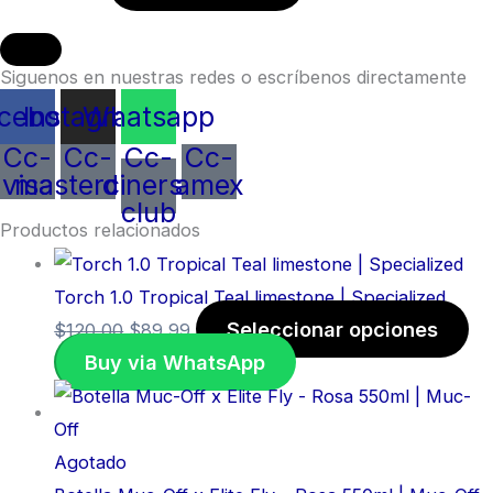
Siguenos en nuestras redes o escríbenos directamente
cebook
Instagram
Whatsapp
Cc-
Cc-
Cc-
Cc-
visa
mastercard
diners-
amex
club
Productos relacionados
Torch 1.0 Tropical Teal limestone | Specialized
Seleccionar opciones
$
120,00
$
89,99
Buy via WhatsApp
Agotado