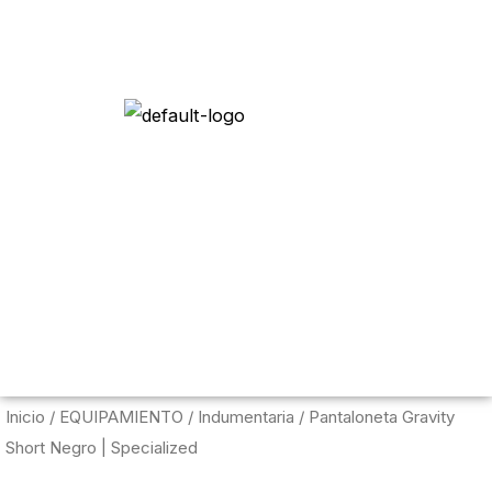
Menú c
Inicio
/
EQUIPAMIENTO
/
Indumentaria
/ Pantaloneta Gravity
Short Negro | Specialized