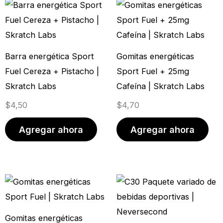
Barra energética Sport
Gomitas energéticas
Fuel Cereza + Pistacho |
Sport Fuel + 25mg
Skratch Labs
Cafeína | Skratch Labs
$
4,50
$
4,70
Agregar ahora
Agregar ahora
Rango
Este
de
prod
precios:
tien
Gomitas energéticas