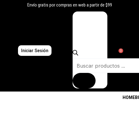
Ir
Envío gratis por compras en web a partir de $99
al
Búsqueda
contenido
de
productos
Iniciar Sesión
0
HOME
B