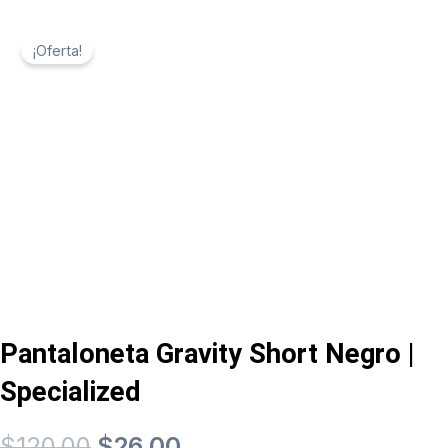
¡Oferta!
Pantaloneta Gravity Short Negro |
Specialized
El
El
$
120,00
$
26,00