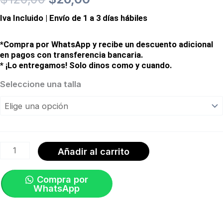
Iva Incluido | Envío de 1 a 3 días hábiles
precio
precio
original
actual
*Compra por WhatsApp y recibe un descuento adicional
en pagos con transferencia bancaria.
era:
es:
* ¡Lo entregamos! Solo dinos como y cuando.
Pantaloneta
Seleccione una talla
$120,00.
$26,00.
Gravity
Short
Negro
|
Añadir al carrito
Specialized
cantidad
Compra por
WhatsApp