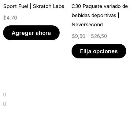
desde
múlt
Sport Fuel | Skratch Labs
C30 Paquete variado de
$9,50
vari
bebidas deportivas |
$
4,70
hasta
Las
Neversecond
$26,50
opci
Agregar ahora
$
9,50
-
$
26,50
se
pue
Elija opciones
elegi
en
la
pági
de
prod