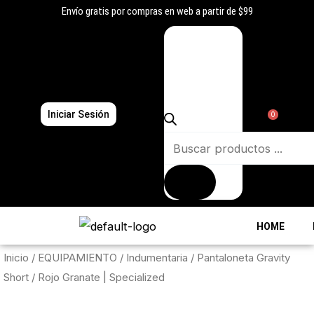
Ir
Envío gratis por compras en web a partir de $99
al
Búsqueda
contenido
de
productos
Iniciar Sesión
0
HOME
Inicio
/
EQUIPAMIENTO
/
Indumentaria
/ Pantaloneta Gravity
Short / Rojo Granate | Specialized