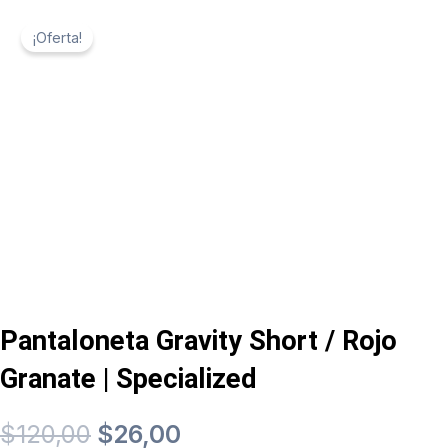
¡Oferta!
Pantaloneta Gravity Short / Rojo
Granate | Specialized
El
El
$
120,00
$
26,00