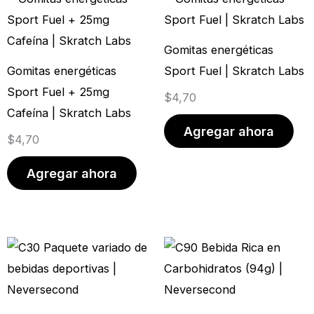
Gomitas energéticas
Gomitas energéticas
Sport Fuel | Skratch Labs
Sport Fuel + 25mg
$
4,70
Cafeína | Skratch Labs
Agregar ahora
$
4,70
Agregar ahora
Rango
Este
de
producto
precios:
tiene
desde
múltiples