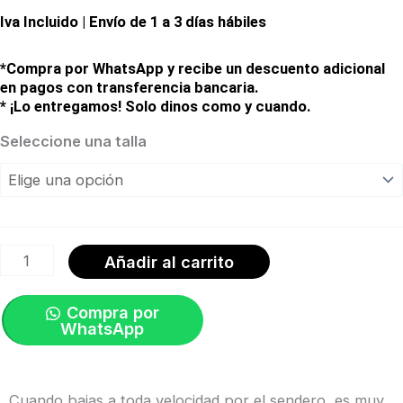
Iva Incluido | Envío de 1 a 3 días hábiles
precio
precio
original
actual
*Compra por WhatsApp y recibe un descuento adicional
en pagos con transferencia bancaria.
era:
es:
* ¡Lo entregamos! Solo dinos como y cuando.
Pantaloneta
Seleccione una talla
$120,00.
$26,00.
Gravity
Short
/
Rojo
Añadir al carrito
Granate
|
Compra por
WhatsApp
Specialized
cantidad
Cuando bajas a toda velocidad por el sendero, es muy