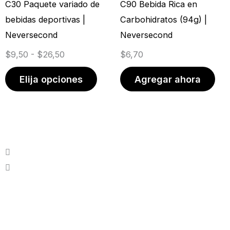
C30 Paquete variado de
C90 Bebida Rica en
$9,50
variantes.
bebidas deportivas |
Carbohidratos (94g) |
hasta
Las
Neversecond
Neversecond
$26,50
opciones
$
9,50
-
$
26,50
$
6,70
se
pueden
Elija opciones
Agregar ahora
elegir
en
la
página
de
producto