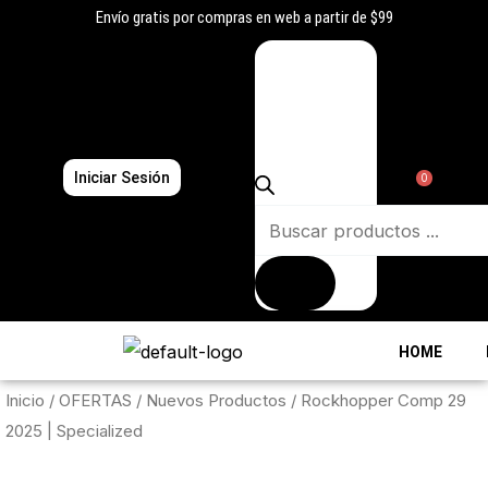
Ir
Envío gratis por compras en web a partir de $99
al
Búsqueda
contenido
de
productos
Iniciar Sesión
0
HOME
Inicio
/
OFERTAS
/
Nuevos Productos
/ Rockhopper Comp 29
2025 | Specialized