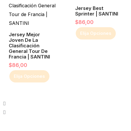
de
de
múltiples
múltiples
Jersey Best
Sprinter | SANTINI
producto
producto
variantes.
variantes.
$
86,00
Las
Las
Elija Opciones
opciones
Jersey Mejor
opciones
Joven De La
se
se
Clasificación
General Tour De
pueden
pueden
Francia | SANTINI
elegir
elegir
$
86,00
en
en
Elija Opciones
la
la
página
página
de
de
producto
producto