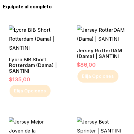
Equípate al completo
Este
Este
producto
producto
tiene
tiene
múltiples
múltiples
Jersey RotterDAM
(Dama) | SANTINI
variantes.
Lycra BIB Short
variantes.
$
86,00
Rotterdam (Dama) |
Las
Las
SANTINI
Elija Opciones
opciones
opciones
$
135,00
se
se
Elija Opciones
pueden
pueden
elegir
elegir
en
en
Este
Este
la
la
producto
producto
página
página
tiene
tiene