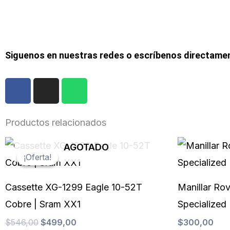
Siguenos en nuestras redes o escríbenos directame
F
I
W
a
n
h
c
s
a
e
t
t
Productos relacionados
b
a
s
El
El
o
g
a
AGOTADO
precio
precio
¡Oferta!
¡Oferta!
o
r
p
original
actual
k
a
p
era:
es:
m
$546,00.
$499,00.
Cassette XG-1299 Eagle 10-52T
Manillar Rov
Cobre | Sram XX1
Specialized
$
546,00
$
499,00
$
300,00