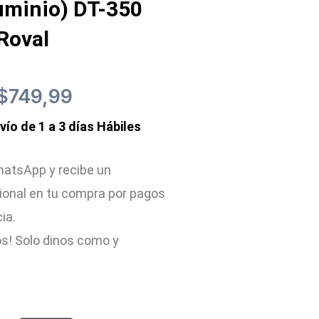
luminio) DT-350
Roval
El
El
$
749,99
nvío de 1 a 3 días Hábiles
precio
precio
original
actual
atsApp y recibe un
ional en tu compra por pagos
era:
es:
cia.
$900,00.
$749,99.
s! Solo dinos como y