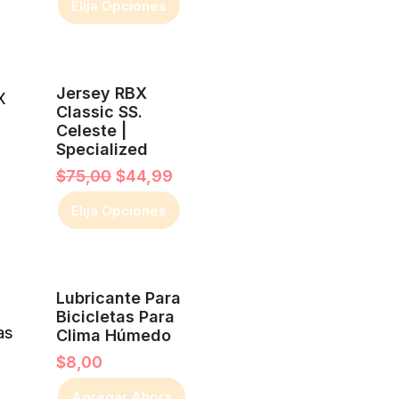
Elija Opciones
se
producto
pueden
El
El
Este
elegir
Jersey RBX
precio
precio
producto
Classic SS.
original
actual
en
Celeste |
era:
es:
tiene
la
Specialized
$75,00.
$44,99.
múltiples
página
$
75,00
$
44,99
variantes.
de
Elija Opciones
Las
producto
opciones
se
Lubricante Para
pueden
Bicicletas Para
Clima Húmedo
elegir
$
8,00
en
Agregar Ahora