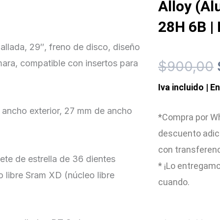
Alloy (A
28H 6B | 
allada, 29″, freno de disco, diseño
ara, compatible con insertos para
$
900,00
Iva incluido | E
 ancho exterior, 27 mm de ancho
*Compra por Wh
descuento adic
con transferen
uete de estrella de 36 dientes
* ¡Lo entregamo
 libre Sram XD (núcleo libre
cuando.