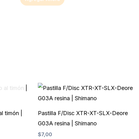
la
página
de
producto
l timón |
Pastilla F/Disc XTR-XT-SLX-Deore
G03A resina | Shimano
$
7,00