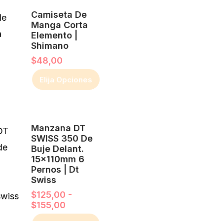
Este
Camiseta De
producto
Manga Corta
Elemento |
tiene
Shimano
múltiples
$
48,00
variantes.
Elija Opciones
Las
opciones
Rango
Este
se
Manzana DT
de
producto
pueden
SWISS 350 De
precios:
Buje Delant.
desde
tiene
elegir
15x110mm 6
$125,00
múltiples
Pernos | Dt
hasta
en
Swiss
$155,00
variantes.
la
$
125,00
-
Las
página
$
155,00
opciones
de