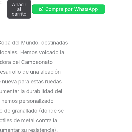
Ruedas
:
Añadir
al
Compra por WhatsApp
Roval
carrito
Control
Alloy
(Aluminio)
Copa del Mundo, destinadas
DT-
 locales. Hemos volcado la
350
adora del Campeonato
28H
esarrollo de una aleación
6B
 nueva para estas ruedas
|
umentar la durabilidad del
Roval
, hemos personalizado
cantidad
o de granallado (donde se
tiles de metal contra la
umentar su resistencia),