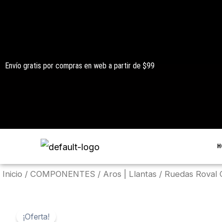
Ir
al
contenido
Envío gratis por compras en web a partir de $99
H
Inicio
/
COMPONENTES
/
Aros | Llantas
/ Ruedas Roval C
¡Oferta!