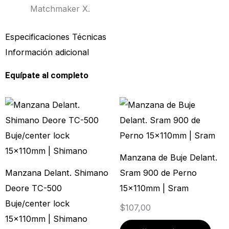
Matchmaker X.
Especificaciones Técnicas
Información adicional
Equípate al completo
Este
Este
producto
prod
tiene
tien
múltiples
múlt
Manzana de Buje Delant.
variantes.
vari
Manzana Delant. Shimano
Sram 900 de Perno
Las
Las
Deore TC-500
15x110mm | Sram
opciones
opci
Buje/center lock
$
107,00
se
se
15x110mm | Shimano
pueden
pue