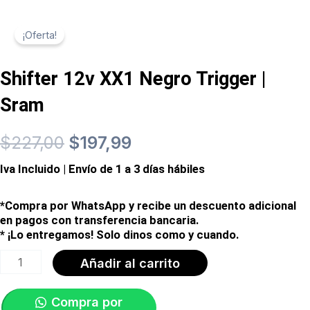
¡Oferta!
Shifter 12v XX1 Negro Trigger |
Sram
El
El
$
227,00
$
197,99
Iva Incluido | Envío de 1 a 3 días hábiles
precio
precio
original
actual
*Compra por WhatsApp y recibe un descuento adicional
en pagos con transferencia bancaria.
era:
es:
* ¡Lo entregamos! Solo dinos como y cuando.
Shifter
Añadir al carrito
$227,00.
$197,99.
12v
XX1
Compra por