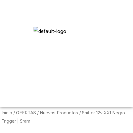
Menú c
Inicio
/
OFERTAS
/
Nuevos Productos
/ Shifter 12v XX1 Negro
Trigger | Sram