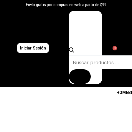
Ir
Envío gratis por compras en web a partir de $99
al
Búsqueda
contenido
de
productos
Iniciar Sesión
0
HOME
B