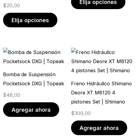
Elija opciones
$
20,00
elegir
elegi
en
en
Elija opciones
la
la
página
pági
de
de
producto
prod
Bomba de Suspensión
Pocketsock DXG | Topeak
Freno Hidráulico Shimano
Deore XT M8120 4
$
48,00
pistones Set | Shimano
Agregar ahora
$
309,00
Agregar ahora