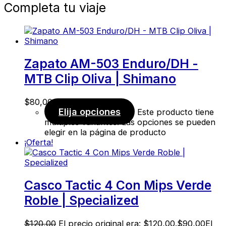
Completa tu viaje
Zapato AM-503 Enduro/DH -
MTB Clip Oliva | Shimano
$
80,00
Elija opciones
Este producto tiene
múltiples variantes. Las opciones se pueden
elegir en la página de producto
¡Oferta!
Casco Tactic 4 Con Mips Verde
Roble | Specialized
$
120,00
El precio original era: $120,00.
$
90,00
El