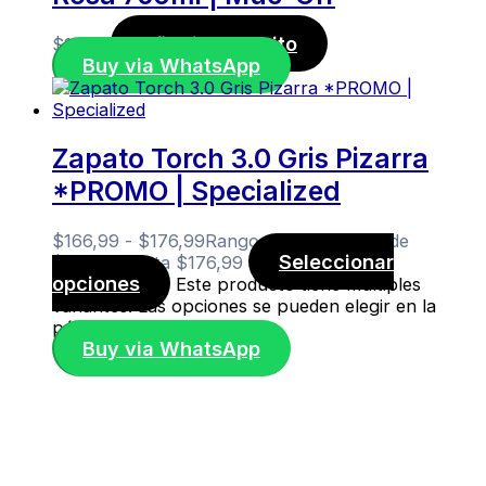
Añadir al carrito
$
11,30
Buy via WhatsApp
Zapato Torch 3.0 Gris Pizarra
*PROMO | Specialized
$
166,99
-
$
176,99
Rango de precios: desde
Seleccionar
$166,99 hasta $176,99
opciones
Este producto tiene múltiples
variantes. Las opciones se pueden elegir en la
página de producto
Buy via WhatsApp