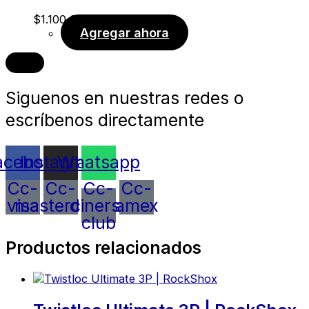
$
1.100,00
Agregar ahora
Siguenos en nuestras redes o
escríbenos directamente
acebook
Instagram
Whatsapp
Cc-
Cc-
Cc-
Cc-
visa
mastercard
diners-
amex
club
Productos relacionados