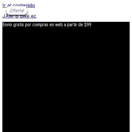
Ir al contenido
¡Oferta!
¡Oferta!
¡Oferta!
¡Oferta!
¡Oferta!
¡Oferta!
JAM-B bike ec
Envío gratis por compras en web a partir de $99