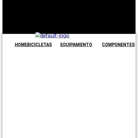
No hay
productos en
el carrito.
Seguir
comprando
HOME
BICICLETAS
EQUIPAMIENTO
COMPONENTES