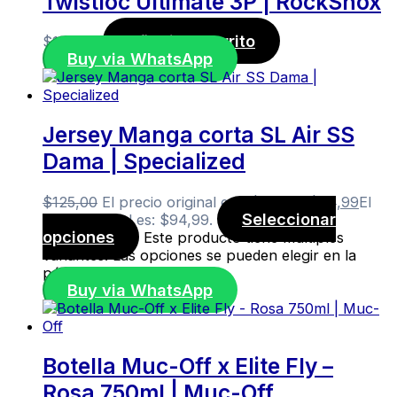
Twistloc Ultimate 3P | RockShox
Añadir al carrito
$
145,00
Buy via WhatsApp
Jersey Manga corta SL Air SS
Dama | Specialized
$
125,00
El precio original era: $125,00.
$
94,99
El
Seleccionar
precio actual es: $94,99.
opciones
Este producto tiene múltiples
variantes. Las opciones se pueden elegir en la
página de producto
Buy via WhatsApp
Botella Muc-Off x Elite Fly –
Rosa 750ml | Muc-Off