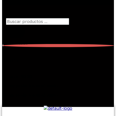
Búsqueda de productos
Iniciar Sesión
0
Carrito
0
Subtotal:
$
0,00
No hay productos en el carrito.
No hay productos en el carrito.
Seguir comprando