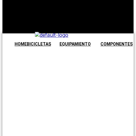
No hay
productos en
el carrito.
Seguir
comprando
HOME
BICICLETAS
EQUIPAMIENTO
COMPONENTES