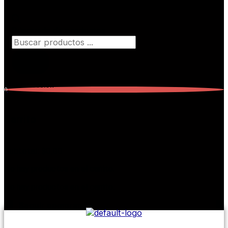
Búsqueda de productos
Iniciar Sesión
0
Carrito
0
Subtotal:
$
0,00
No hay productos en el carrito.
No hay productos en el carrito.
Seguir comprando