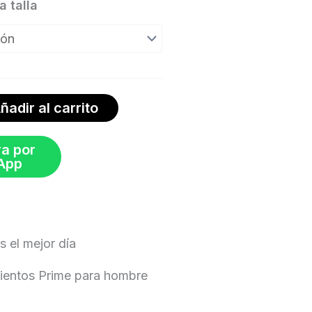
 talla
ñadir al carrito
a por
App
 el mejor día
ientos Prime para hombre