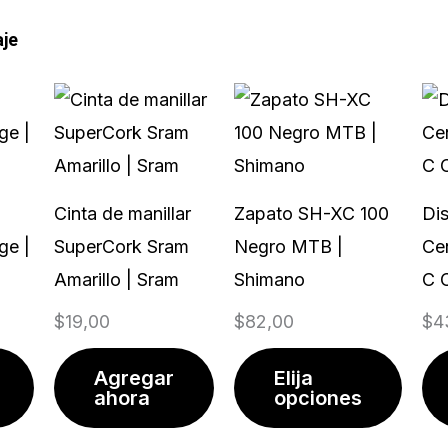
aje
Este
prod
tiene
múlti
Cinta de manillar
Zapato SH-XC 100
Di
varia
ge |
SuperCork Sram
Negro MTB |
Ce
Las
Amarillo | Sram
Shimano
C 
opci
$
19,00
$
82,00
$
4
se
pued
Agregar
Elija
elegir
ahora
opciones
en