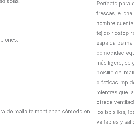
 solapas.
Perfecto para d
frescas, el ch
hombre cuenta 
tejido ripstop r
cciones.
espalda de mall
comodidad equ
más ligero, se 
bolsillo del mai
elásticas impide
mientras que la
ofrece ventilac
asera de malla te mantienen cómodo en
los bolsillos, 
variables y sal