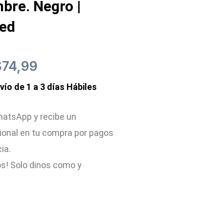
bre. Negro |
zed
l
El
$
74,99
nvío de 1 a 3 días Hábiles
recio
precio
riginal
actual
atsApp y recibe un
ional en tu compra por pagos
ra:
es:
cia.
150,00.
$74,99.
s! Solo dinos como y