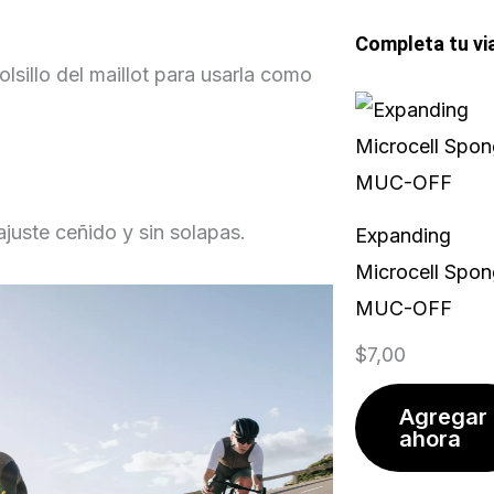
Completa tu vi
lsillo del maillot para usarla como
ajuste ceñido y sin solapas.
Expanding
Microcell Spon
MUC-OFF
$
7,00
Agregar
ahora