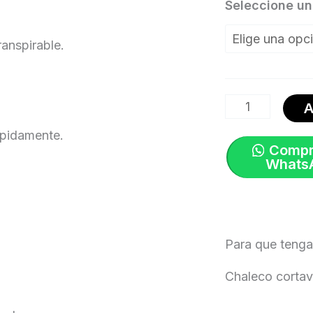
Chaleco
Seleccione una
Prime
ranspirable.
Wind
Vest
Para
A
Hombre.
rápidamente.
Negro
Compr
Whats
|
Specialized
cantidad
Para que tengas
Chaleco cortav