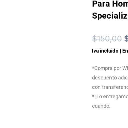
Para Hom
Speciali
E
$
150,00
Iva incluido | E
p
o
*Compra por Wh
descuento adic
e
con transferen
$
* ¡Lo entregamo
cuando.