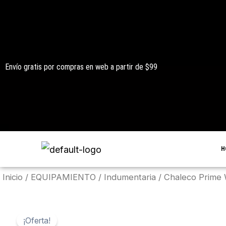
Ir
al
contenido
Envío gratis por compras en web a partir de $99
H
Inicio
/
EQUIPAMIENTO
/
Indumentaria
/ Chaleco Prime 
¡Oferta!