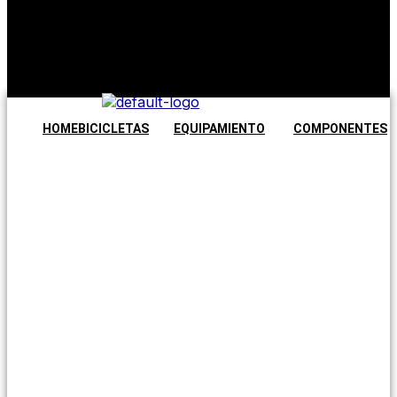
No hay
productos en
el carrito.
Seguir
comprando
HOME
BICICLETAS
EQUIPAMIENTO
COMPONENTES