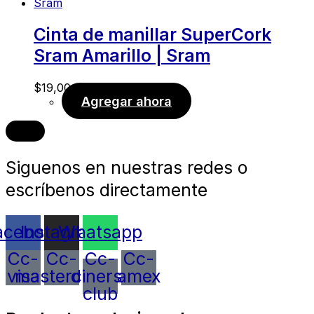
Cinta de manillar SuperCork
Sram Amarillo | Sram
$
19,00
Agregar ahora
Siguenos en nuestras redes o
escríbenos directamente
acebook
Instagram
Whatsapp
Cc-
Cc-
Cc-
Cc-
visa
mastercard
diners-
amex
club