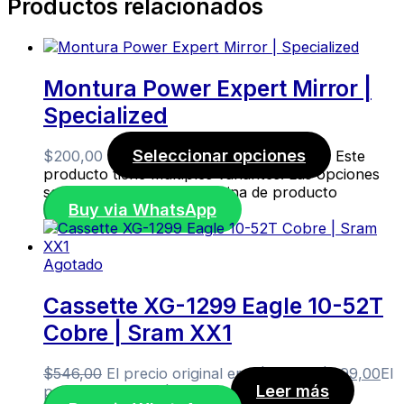
Productos relacionados
Montura Power Expert Mirror |
Specialized
Seleccionar opciones
$
200,00
Este
producto tiene múltiples variantes. Las opciones
se pueden elegir en la página de producto
Buy via WhatsApp
Agotado
Cassette XG-1299 Eagle 10-52T
Cobre | Sram XX1
$
546,00
El precio original era: $546,00.
$
499,00
El
Leer más
precio actual es: $499,00.