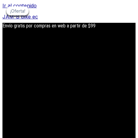
Ir al contenido
¡Oferta!
¡Oferta!
¡Oferta!
¡Oferta!
¡Oferta!
¡Oferta!
JAM-B bike ec
Envío gratis por compras en web a partir de $99