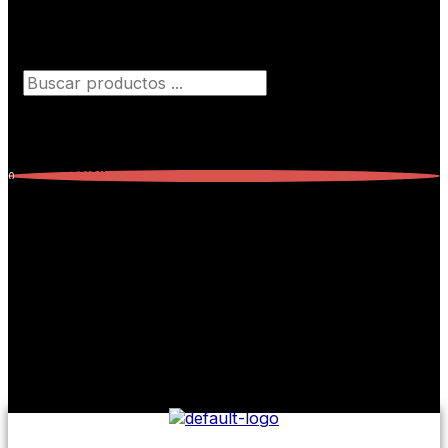
Búsqueda de productos
Iniciar Sesión
0
Carrito
0
Subtotal:
$
0,00
No hay productos en el carrito.
No hay productos en el carrito.
Seguir comprando