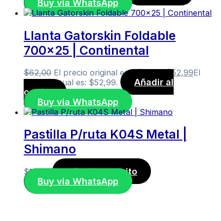
Buy via WhatsApp
Llanta Gatorskin Foldable
700×25 | Continental
$
62,00
El precio original era: $62,00.
$
52,99
El
Añadir al
precio actual es: $52,99.
carrito
Buy via WhatsApp
Pastilla P/ruta K04S Metal |
Shimano
Añadir al carrito
$
14,00
Buy via WhatsApp