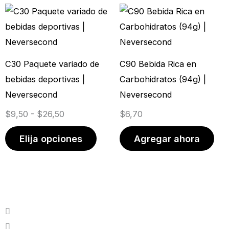
Rango
Este
de
producto
precios:
tiene
desde
múltiples
C30 Paquete variado de
C90 Bebida Rica en
$9,50
variantes.
bebidas deportivas |
Carbohidratos (94g) |
hasta
Las
Neversecond
Neversecond
$26,50
opciones
$
9,50
-
$
26,50
$
6,70
se
pueden
Elija opciones
Agregar ahora
elegir
en
la
página
de
producto