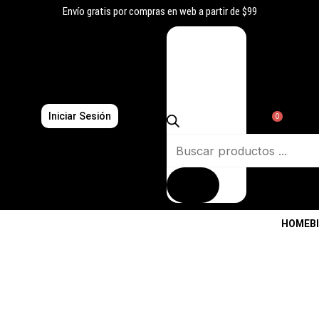
Ir
Envío gratis por compras en web a partir de $99
al
Búsqueda
contenido
de
productos
Iniciar Sesión
0
HOME
B