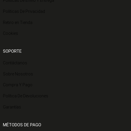
Políticas De Envío Y Entrega
Políticas De Privacidad
Retiro en Tienda
Cookies
SOPORTE
Contáctanos
Sobre Nosotros
Compra Y Pago
Política De Devoluciones
Garantías
MÉTODOS DE PAGO