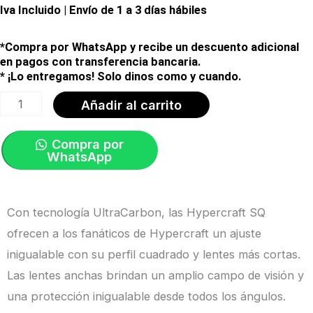
Iva Incluido | Envío de 1 a 3 días hábiles
*Compra por WhatsApp y recibe un descuento adicional
en pagos con transferencia bancaria.
* ¡Lo entregamos! Solo dinos como y cuando.
Gafas
Añadir al carrito
HYPERCRAFT
SQ
Compra por
WhatsApp
Gris
Mate/Lente
Hiper
Con tecnología UltraCarbon, las Hypercraft SQ
Café
ofrecen a los fanáticos de Hypercraft un ajuste
ORIGINAL
inigualable con su perfil cuadrado y lentes más cortas.
|
Las lentes anchas brindan un amplio campo de visión y
100%
una protección inigualable desde todos los ángulos.
cantidad