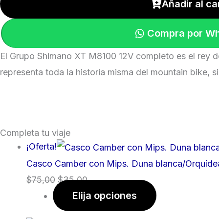
Añadir al ca
Compra por W
El Grupo Shimano XT M8100 12V completo es el rey d
representa toda la historia misma del mountain bike, 
Completa tu viaje
¡Oferta!
Casco Camber con Mips. Duna blanca/Orquídea 
$
75,00
$
35,00
Elija opciones