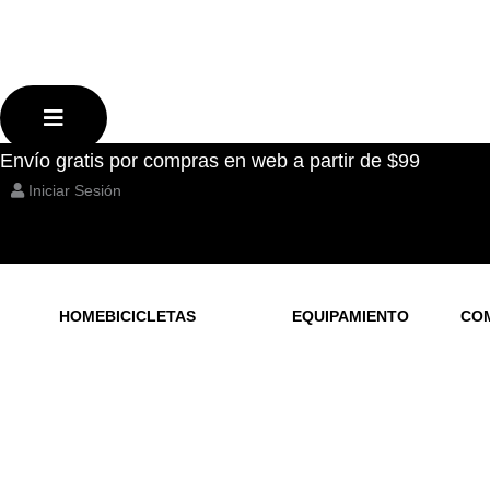
producto
producto
producto
producto
producto
producto
Menú
conmutador
hamburguesa
Envío gratis por compras en web a partir de $99
Iniciar Sesión
HOME
BICICLETAS
EQUIPAMIENTO
CO