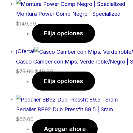
Montura Power Comp Negro | Specialized
$
149,99
Elija opciones
¡Oferta!
Casco Camber con Mips. Verde roble/Negro | S
$
75,00
$
49,99
Elija opciones
Pedalier BB92 Dub Pressfit 89.5 | Sram
$
66,00
Agregar ahora