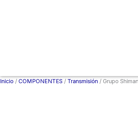
Menú
conmutador
hamburguesa
Inicio
/
COMPONENTES
/
Transmisión
/ Grupo Shima