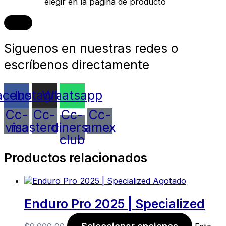
elegir en la página de producto
Siguenos en nuestras redes o
escríbenos directamente
acebook
Instagram
Whatsapp
Cc-
Cc-
Cc-
Cc-
visa
mastercard
diners-
amex
club
Productos relacionados
Agotado
Enduro Pro 2025 | Specialized