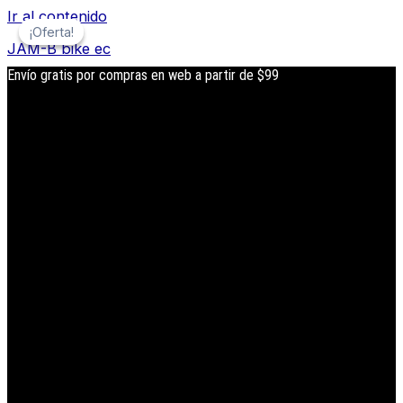
Ir al contenido
¡Oferta!
¡Oferta!
JAM-B bike ec
Envío gratis por compras en web a partir de $99