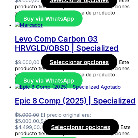
Seleccionar opciones
$
9.000,00
Este
producto tiene múltiples variantes. Las opciones
se pueden elegir en la página de producto
Buy via WhatsApp
Levo Comp Carbon G3
HRVGLD/OBSD | Specialized
Seleccionar opciones
$
9.000,00
Este
producto tiene múltiples variantes. Las opciones
se pueden elegir en la página de producto
Buy via WhatsApp
Agotado
Epic 8 Comp (2025) | Specialized
$
5.000,00
El precio original era:
$5.000,00.
$
4.499,00
El precio actual es:
Seleccionar opciones
$4.499,00.
Este
producto tiene múltiples variantes. Las opciones