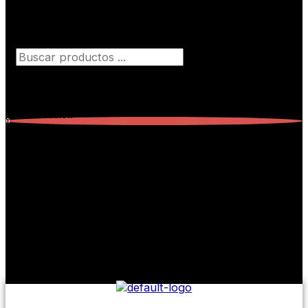
Búsqueda de productos
Iniciar Sesión
0
Carrito
0
Subtotal:
$
0,00
No hay productos en el carrito.
No hay productos en el carrito.
Seguir comprando