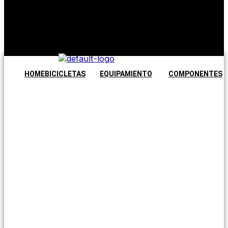
No hay
productos en
el carrito.
Seguir
comprando
HOME
BICICLETAS
EQUIPAMIENTO
COMPONENTES