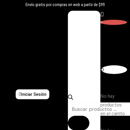
Ir
Envío gratis por compras en web a partir de $99
al
contenido
0
Carrito
Búsqueda
0
de
Subtotal:
productos
$
0,00
Iniciar Sesión
No hay
productos
en el carrito.