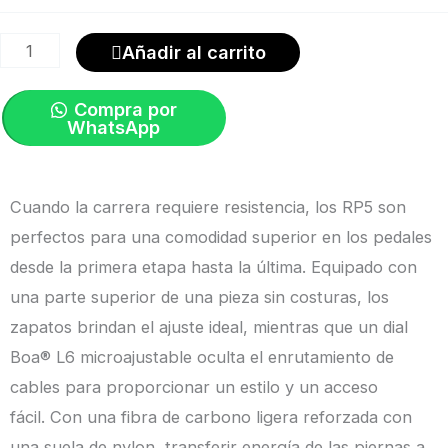
501
Negro
Añadir al carrito
|
Shimano
Compra por
cantidad
WhatsApp
Cuando la carrera requiere resistencia, los RP5 son
perfectos para una comodidad superior en los pedales
desde la primera etapa hasta la última. Equipado con
una parte superior de una pieza sin costuras, los
zapatos brindan el ajuste ideal, mientras que un dial
Boa® L6 microajustable oculta el enrutamiento de
cables para proporcionar un estilo y un acceso
fácil. Con una fibra de carbono ligera reforzada con
una suela de nylon, transferir energía de las piernas a