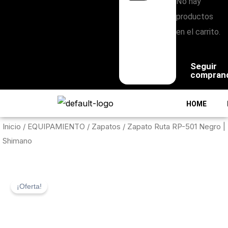
No hay
productos
en el carrito.
Seguir
compran
HOME
Inicio
/
EQUIPAMIENTO
/
Zapatos
/ Zapato Ruta RP-501 Negro |
Shimano
¡Oferta!