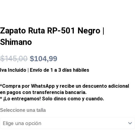
Zapato Ruta RP-501 Negro |
Shimano
$
145,00
El
El
$
104,99
Iva Incluido | Envío de 1 a 3 días hábiles
precio
precio
original
actual
*Compra por WhatsApp y recibe un descuento adicional
en pagos con transferencia bancaria.
era:
es:
* ¡Lo entregamos! Solo dinos como y cuando.
Zapato
Seleccione una talla
$145,00.
$104,99.
Ruta
RP-