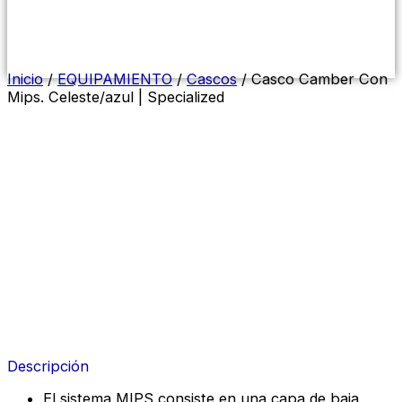
Menú
conmutador
hamburguesa
Inicio
/
EQUIPAMIENTO
/
Cascos
/ Casco Camber Con
Mips. Celeste/azul | Specialized
Descripción
El sistema MIPS consiste en una capa de baja