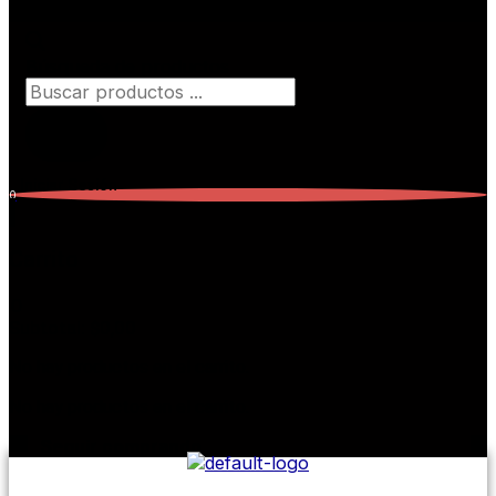
Búsqueda de productos
Iniciar Sesión
0
Carrito
0
Subtotal:
$
0,00
No hay productos en el carrito.
No hay productos en el carrito.
Seguir comprando