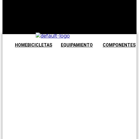
No hay
productos en
el carrito.
Seguir
comprando
HOME
BICICLETAS
EQUIPAMIENTO
COMPONENTES