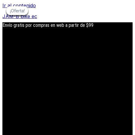
Ir al contenido
¡Oferta!
¡Oferta!
¡Oferta!
¡Oferta!
¡Oferta!
¡Oferta!
JAM-B bike ec
Envío gratis por compras en web a partir de $99