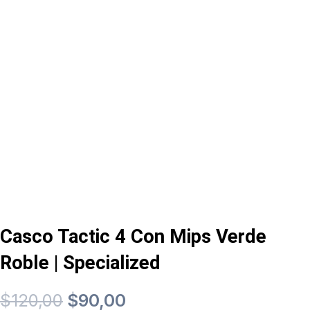
Casco Tactic 4 Con Mips Verde
Roble | Specialized
El
El
$
120,00
$
90,00