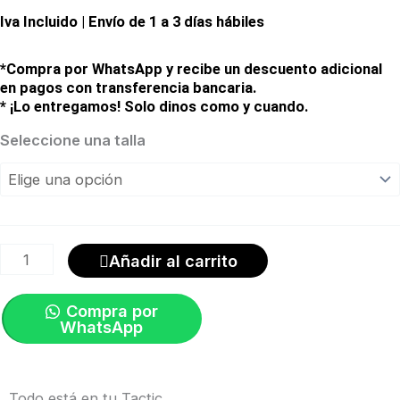
Iva Incluido | Envío de 1 a 3 días hábiles
precio
precio
original
actual
*Compra por WhatsApp y recibe un descuento adicional
en pagos con transferencia bancaria.
era:
es:
* ¡Lo entregamos! Solo dinos como y cuando.
Casco
Seleccione una talla
$120,00.
$90,00.
Tactic
4
Con
Mips
Añadir al carrito
Verde
Roble
Compra por
WhatsApp
|
Specialized
cantidad
Todo está en tu Tactic