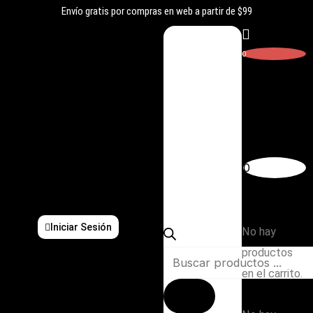
Ir
Envío gratis por compras en web a partir de $99
al
contenido
0
Carrito
Búsqueda
0
de
Subtotal:
productos
$
0,00
Iniciar Sesión
No hay
productos
en el carrito.