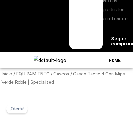
No hay
productos
en el carrito.
Seguir
compran
HOME
Inicio
/
EQUIPAMIENTO
/
Cascos
/ Casco Tactic 4 Con Mips
Verde Roble | Specialized
¡Oferta!