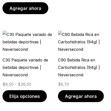
Agregar ahora
Rango
Este
de
producto
precios:
tiene
desde
múltiples
C30 Paquete variado de
C90 Bebida Rica en
$9,50
variantes.
bebidas deportivas |
Carbohidratos (94g) |
hasta
Las
Neversecond
Neversecond
$26,50
opciones
$
9,50
-
$
26,50
$
6,70
se
pueden
Elija opciones
Agregar ahora
elegir
en