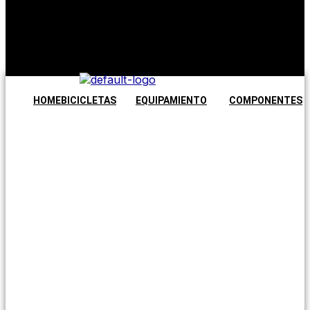
No hay
productos en
el carrito.
Seguir
comprando
HOME
BICICLETAS
EQUIPAMIENTO
COMPONENTES