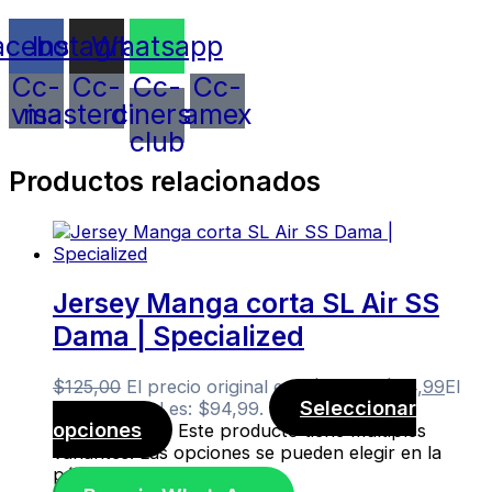
acebook
Instagram
Whatsapp
Cc-
Cc-
Cc-
Cc-
visa
mastercard
diners-
amex
club
Productos relacionados
Jersey Manga corta SL Air SS
Dama | Specialized
$
125,00
El precio original era: $125,00.
$
94,99
El
Seleccionar
precio actual es: $94,99.
opciones
Este producto tiene múltiples
variantes. Las opciones se pueden elegir en la
página de producto