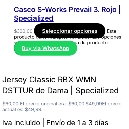
Casco S-Works Prevail 3. Rojo |
Specialized
Seleccionar opciones
$
300,00
Este
producto tiene múltiples variantes. Las opciones
se pueden elegir en la página de producto
Buy via WhatsApp
Jersey Classic RBX WMN
DSTTUR de Dama | Specialized
$
60,00
El precio original era: $60,00.
$
49,99
El precio
actual es: $49,99.
Iva Incluido | Envío de 1 a 3 días