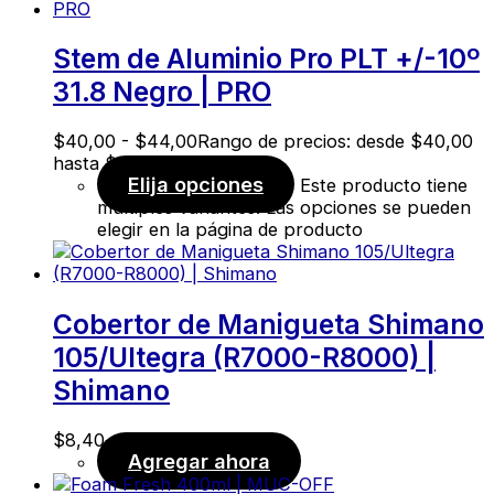
Stem de Aluminio Pro PLT +/-10º
31.8 Negro | PRO
$
40,00
-
$
44,00
Rango de precios: desde $40,00
hasta $44,00
Elija opciones
Este producto tiene
múltiples variantes. Las opciones se pueden
elegir en la página de producto
Cobertor de Manigueta Shimano
105/Ultegra (R7000-R8000) |
Shimano
$
8,40
Agregar ahora