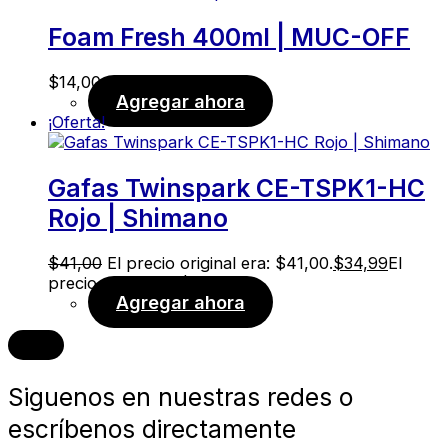
Foam Fresh 400ml | MUC-OFF
$
14,00
Agregar ahora
¡Oferta!
Gafas Twinspark CE-TSPK1-HC
Rojo | Shimano
$
41,00
El precio original era: $41,00.
$
34,99
El
precio actual es: $34,99.
Agregar ahora
Siguenos en nuestras redes o
escríbenos directamente