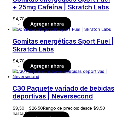
+ 25mg Cafeína | Skratch Labs
$
4,70
Agregar ahora
Gomitas energéticas Sport Fuel |
Skratch Labs
$
4,70
Agregar ahora
C30 Paquete variado de bebidas
deportivas | Neversecond
$
9,50
-
$
26,50
Rango de precios: desde $9,50
hasta $26,50