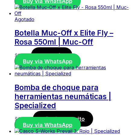
Buy via WhatsApp
Agotado
Botella Muc-Off x Elite Fly –
Rosa 550ml | Muc-Off
Leer más
$
11,20
Buy via WhatsApp
Bomba de choque para
herramientas neumáticas |
Specialized
Añadir al carrito
$
60,00
Buy via WhatsApp