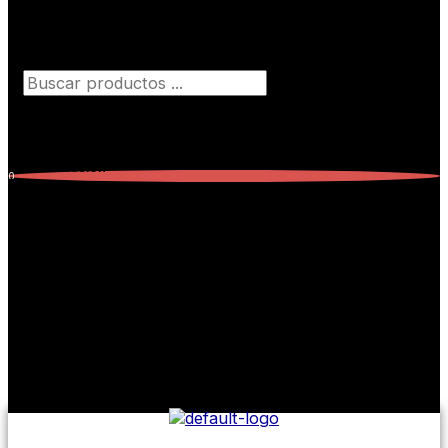
Búsqueda de productos
Iniciar Sesión
0
Carrito
0
Subtotal:
$
0,00
No hay productos en el carrito.
No hay productos en el carrito.
Seguir comprando