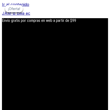
Ir al contenido
¡Oferta!
¡Oferta!
¡Oferta!
¡Oferta!
JAM-B bike ec
Envío gratis por compras en web a partir de $99