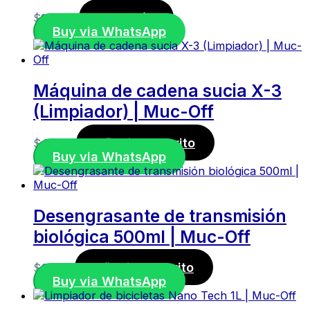
Leer más
$
107,00
Buy via WhatsApp
Máquina de cadena sucia X-3
(Limpiador) | Muc-Off
Añadir al carrito
$
44,00
Buy via WhatsApp
Desengrasante de transmisión
biológica 500ml | Muc-Off
Añadir al carrito
$
26,70
Buy via WhatsApp