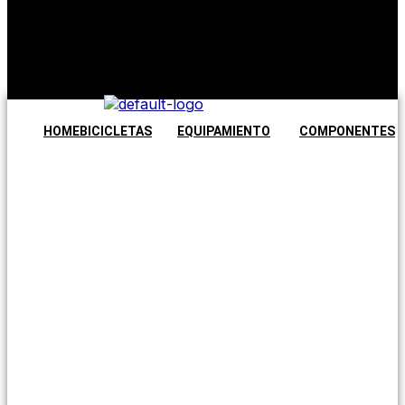
No hay
productos en
el carrito.
Seguir
comprando
HOME
BICICLETAS
EQUIPAMIENTO
COMPONENTES