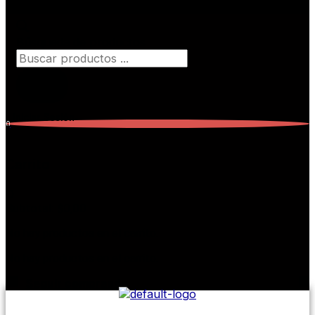
Búsqueda de productos
Iniciar Sesión
0
Carrito
0
Subtotal:
$
0,00
No hay productos en el carrito.
No hay productos en el carrito.
Seguir comprando