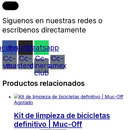
Siguenos en nuestras redes o
escríbenos directamente
acebook
Instagram
Whatsapp
Cc-
Cc-
Cc-
Cc-
visa
mastercard
diners-
amex
club
Productos relacionados
Agotado
Kit de limpieza de bicicletas
definitivo | Muc-Off